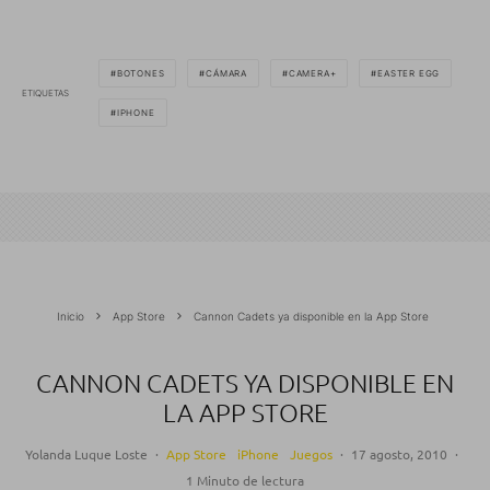
BOTONES
CÁMARA
CAMERA+
EASTER EGG
ETIQUETAS
IPHONE
Inicio
App Store
Cannon Cadets ya disponible en la App Store
CANNON CADETS YA DISPONIBLE EN
LA APP STORE
Yolanda Luque Loste
·
App Store
iPhone
Juegos
·
17 agosto, 2010
·
1 Minuto de lectura