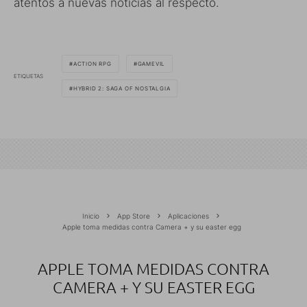
atentos a nuevas noticias al respecto.
ACTION RPG
GAMEVIL
ETIQUETAS
HYBRID 2: SAGA OF NOSTALGIA
Inicio
App Store
Aplicaciones
Apple toma medidas contra Camera + y su easter egg
APPLE TOMA MEDIDAS CONTRA
CAMERA + Y SU EASTER EGG