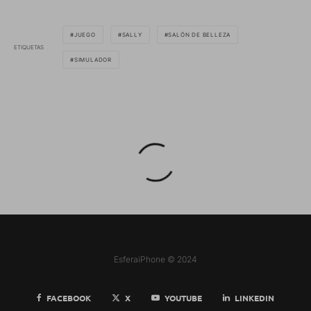
JUEGO
SALLY
SALÓN DE BELLEZA
ETIQUETAS
SIMULADOR
EsferaiPhone © 2024
FACEBOOK
X
YOUTUBE
LINKEDIN