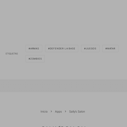
ARMAS
DEFENDER LA BASE
JUEGOS
MATAR
ETIQUETAS
ZOMBIES
Inicio
Apps
Sally’s Salon