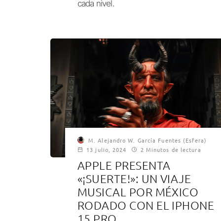
cada nivel.
M. Alejandro W. García Fuentes (Esfera)
13 julio, 2024
2 Minutos de lectura
APPLE PRESENTA
«¡SUERTE!»: UN VIAJE
MUSICAL POR MÉXICO
RODADO CON EL IPHONE
15 PRO