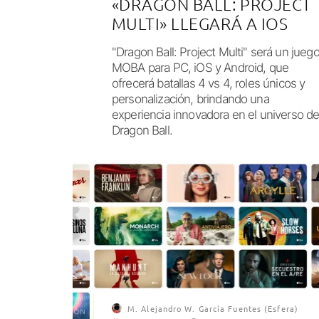
«DRAGON BALL: PROJECT
MULTI» LLEGARÁ A IOS
"Dragon Ball: Project Multi" será un jueg
MOBA para PC, iOS y Android, que
ofrecerá batallas 4 vs 4, roles únicos y
personalización, brindando una
experiencia innovadora en el universo d
Dragon Ball.
M. Alejandro W. García Fuentes (Esfera)