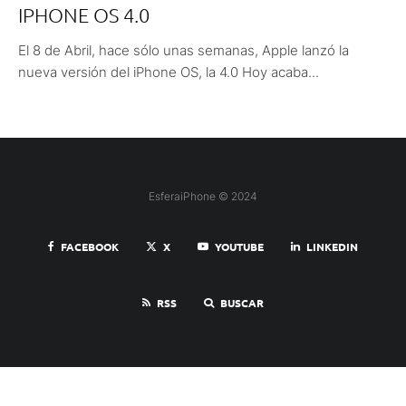
IPHONE OS 4.0
El 8 de Abril, hace sólo unas semanas, Apple lanzó la
nueva versión del iPhone OS, la 4.0 Hoy acaba...
EsferaiPhone © 2024
FACEBOOK
X
YOUTUBE
LINKEDIN
RSS
BUSCAR