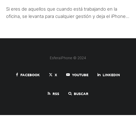
Si eres de aquellos que cuando está trabajando en la
oficina, se levanta para cualquier gestión y deja el iPhone...
EsferaiPhone © 2024
FACEBOOK
X
YOUTUBE
LINKEDIN
RSS
BUSCAR