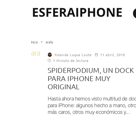
Inicio
araña
araña
Yolanda Luque Loste
11 abril, 2010
1 Minuto de lectura
SPIDERPODIUM, UN DOCK
PARA IPHONE MUY
ORIGINAL
Hasta ahora hemos visto multitud de do
para iPhone: algunos hecho a mano, otr
más caros, otros muy económicos y...