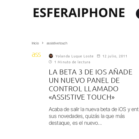
Inicio
assistive touch
assistive touch
Yolanda Luque Loste
12 julio, 2011
1 Minuto de lectura
LA BETA 3 DE IOS AÑADE
UN NUEVO PANEL DE
CONTROL LLAMADO
«ASSISTIVE TOUCH»
Acaba de salir la nueva beta de iOS y ent
sus novedades, quizás la que más
destaque, es el nuevo...