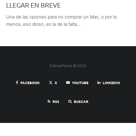
LLEGAR EN BREVE
Una de las razones para no comprar un Mac, o por lo
menos, eso dicen, es la de la falta...
EsferaiPhone © 2024
FACEBOOK
X
YOUTUBE
LINKEDIN
RSS
BUSCAR