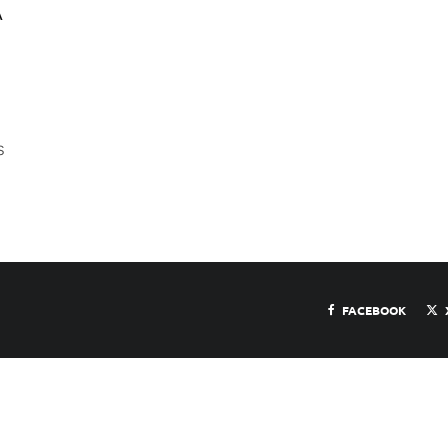
A
s
FACEBOOK