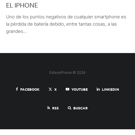
EL IPHONE
Uno de los puntos negativos de cualquier smartphone es
la pérdida de batería debido, entre tantas cosas, a las
grandes...
EsferaiPhone © 2024
FACEBOOK
X
YOUTUBE
LINKEDIN
RSS
BUSCAR