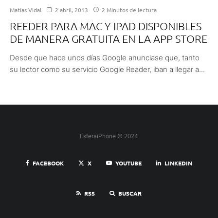
Matías Vidal
2 abril, 2013
2 Minutos de lectura
REEDER PARA MAC Y IPAD DISPONIBLES
DE MANERA GRATUITA EN LA APP STORE
Desde que hace unos días Google anunciase que, tanto
su lector como su servicio Google Reader, iban a llegar a...
EsferaiPhone © 2024
FACEBOOK
X
YOUTUBE
LINKEDIN
RSS
BUSCAR