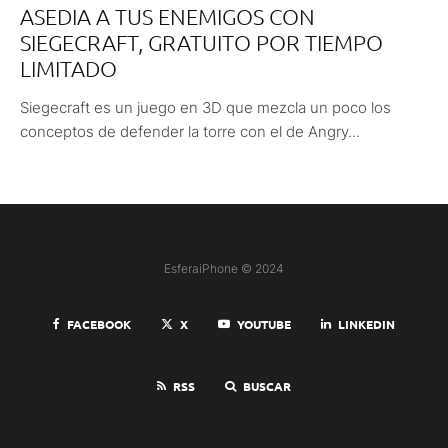
ASEDIA A TUS ENEMIGOS CON
SIEGECRAFT, GRATUITO POR TIEMPO
LIMITADO
Siegecraft es un juego en 3D que mezcla un poco los
conceptos de defender la torre con el de Angry...
EsferaiPhone © 2024
FACEBOOK
X
YOUTUBE
LINKEDIN
RSS
BUSCAR