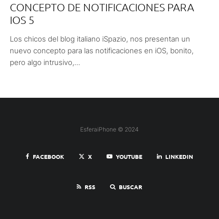
CONCEPTO DE NOTIFICACIONES PARA
IOS 5
Los chicos del blog italiano iSpazio, nos presentan un
nuevo concepto para las notificaciones en iOS, bonito,
pero algo intrusivo,...
EsferaiPhone © 2024
FACEBOOK
X
YOUTUBE
LINKEDIN
RSS
BUSCAR