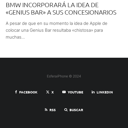
BMW INCORPORARÁ LA IDEA DE
«GENIUS BAR» A SUS CONCESIONARIOS
A pesar de que en su momento la idea de Apple de
colocar una Genius Bar resultaba «chistosa» para
muchas...
EsferaiPhone © 2024
FACEBOOK
X
YOUTUBE
LINKEDIN
RSS
BUSCAR