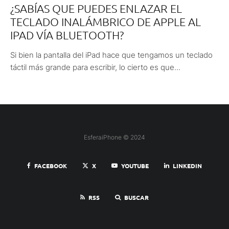
¿SABÍAS QUE PUEDES ENLAZAR EL
TECLADO INALÁMBRICO DE APPLE AL
IPAD VÍA BLUETOOTH?
Si bien la pantalla del iPad hace que tengamos un teclado
táctil más grande para escribir, lo cierto es que...
EsferaiPhone © 2024
FACEBOOK
X
YOUTUBE
LINKEDIN
RSS
BUSCAR