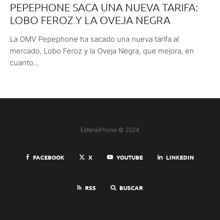
PEPEPHONE SACA UNA NUEVA TARIFA:
LOBO FEROZ Y LA OVEJA NEGRA
La OMV Pepephone ha sacado una nueva tarifa al
mercado, Lobo Feroz y la Oveja Negra, que mejora, en
cuanto...
EsferaiPhone © 2024
FACEBOOK
X
YOUTUBE
LINKEDIN
RSS
BUSCAR