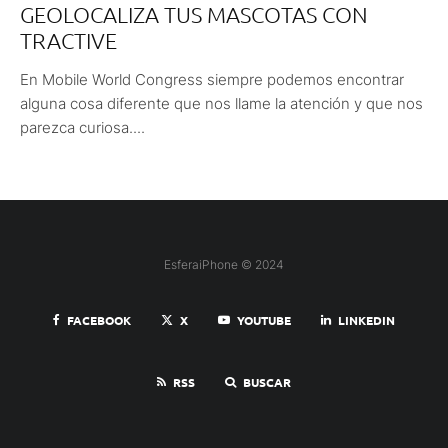
GEOLOCALIZA TUS MASCOTAS CON
TRACTIVE
En Mobile World Congress siempre podemos encontrar
alguna cosa diferente que nos llame la atención y que nos
parezca curiosa....
EsferaiPhone © 2024
FACEBOOK
X
YOUTUBE
LINKEDIN
RSS
BUSCAR