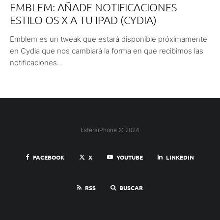
EMBLEM: AÑADE NOTIFICACIONES
ESTILO OS X A TU IPAD (CYDIA)
Emblem es un tweak que estará disponible próximamente
en Cydia que nos cambiará la forma en que recibimos las
notificaciones...
EsferaiPhone © 2024
FACEBOOK
X
YOUTUBE
LINKEDIN
RSS
BUSCAR