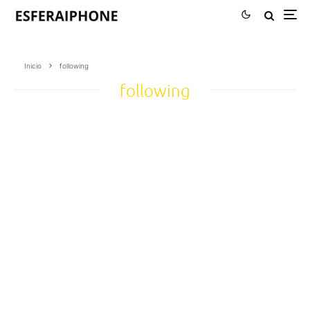
Inicio
following
following