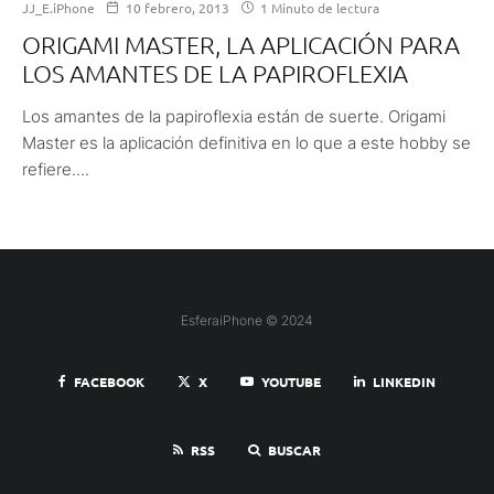
JJ_E.iPhone
10 febrero, 2013
1 Minuto de lectura
ORIGAMI MASTER, LA APLICACIÓN PARA
LOS AMANTES DE LA PAPIROFLEXIA
Los amantes de la papiroflexia están de suerte. Origami
Master es la aplicación definitiva en lo que a este hobby se
refiere....
EsferaiPhone © 2024
FACEBOOK
X
YOUTUBE
LINKEDIN
RSS
BUSCAR