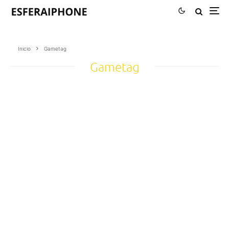
Inicio
Gametag
Gametag