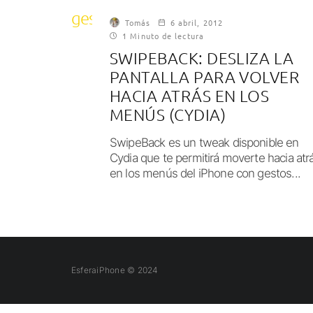
gestos tactiles
Tomás
6 abril, 2012
1 Minuto de lectura
SWIPEBACK: DESLIZA LA
PANTALLA PARA VOLVER
HACIA ATRÁS EN LOS
MENÚS (CYDIA)
SwipeBack es un tweak disponible en
Cydia que te permitirá moverte hacia atr
en los menús del iPhone con gestos...
EsferaiPhone © 2024