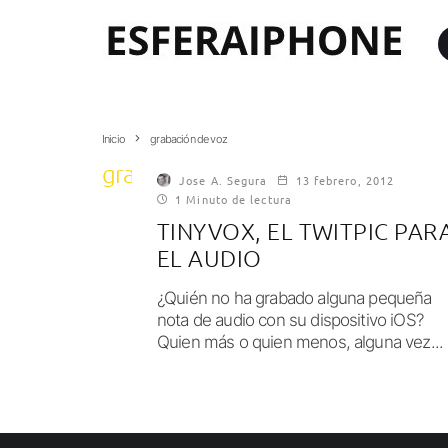
Inicio
grabación de voz
grabación de voz
Jose A. Segura
13 febrero, 2012
1 Minuto de lectura
TINYVOX, EL TWITPIC PAR
EL AUDIO
¿Quién no ha grabado alguna pequeña
nota de audio con su dispositivo iOS?
Quien más o quien menos, alguna vez...