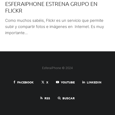
ESFERAIPHONE ESTRENA GRUPO EN
FLICKR
Como muchos sabéis, Flickr es un servicio que permite
subir y compartir fotos e imágenes en Internet. Es muy
importante...
EsferaiPhone © 2024
FACEBOOK
X
YOUTUBE
LINKEDIN
RSS
BUSCAR