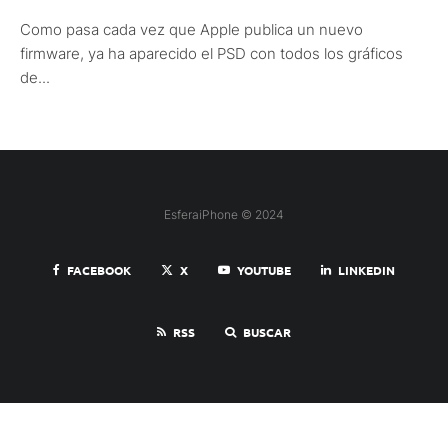
Como pasa cada vez que Apple publica un nuevo
firmware, ya ha aparecido el PSD con todos los gráficos
de...
EsferaiPhone © 2024
FACEBOOK
X
YOUTUBE
LINKEDIN
RSS
BUSCAR