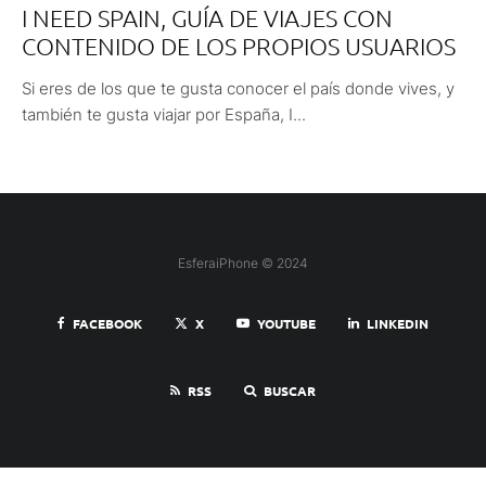
I NEED SPAIN, GUÍA DE VIAJES CON
CONTENIDO DE LOS PROPIOS USUARIOS
Si eres de los que te gusta conocer el país donde vives, y
también te gusta viajar por España, I...
EsferaiPhone © 2024
FACEBOOK
X
YOUTUBE
LINKEDIN
RSS
BUSCAR