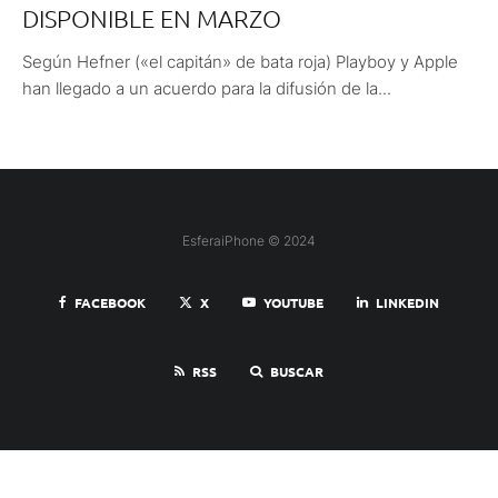
DISPONIBLE EN MARZO
Según Hefner («el capitán» de bata roja) Playboy y Apple
han llegado a un acuerdo para la difusión de la...
EsferaiPhone © 2024
FACEBOOK
X
YOUTUBE
LINKEDIN
RSS
BUSCAR