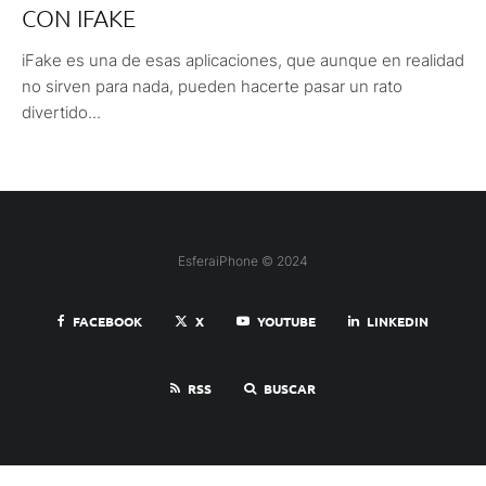
CON IFAKE
iFake es una de esas aplicaciones, que aunque en realidad
no sirven para nada, pueden hacerte pasar un rato
divertido...
EsferaiPhone © 2024
FACEBOOK
X
YOUTUBE
LINKEDIN
RSS
BUSCAR