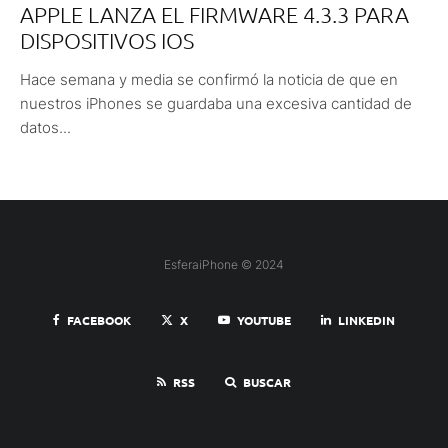
APPLE LANZA EL FIRMWARE 4.3.3 PARA
DISPOSITIVOS IOS
Hace semana y media se confirmó la noticia de que en
nuestros iPhones se guardaba una excesiva cantidad de
datos...
EsferaiPhone © 2024
FACEBOOK
X
YOUTUBE
LINKEDIN
RSS
BUSCAR