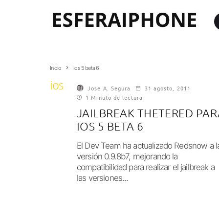
Inicio
ios 5 beta 6
ios 5 beta 6
Jose A. Segura
31 agosto, 2011
1 Minuto de lectura
JAILBREAK THETERED PAR
IOS 5 BETA 6
El Dev Team ha actualizado Redsnow a l
versión 0.9.8b7, mejorando la
compatibilidad para realizar el jailbreak a
las versiones...