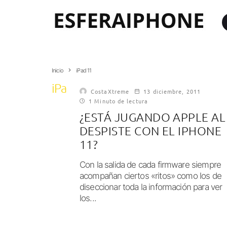
Inicio
iPad 11
iPad 11
CostaXtreme
13 diciembre, 2011
1 Minuto de lectura
¿ESTÁ JUGANDO APPLE AL
DESPISTE CON EL IPHONE
11?
Con la salida de cada firmware siempre
acompañan ciertos «ritos» como los de
diseccionar toda la información para ver
los...