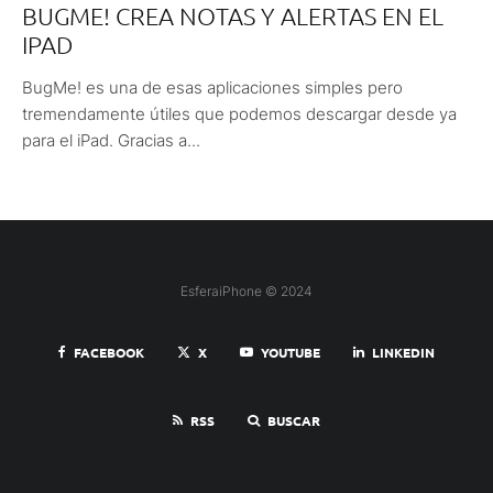
BUGME! CREA NOTAS Y ALERTAS EN EL
IPAD
BugMe! es una de esas aplicaciones simples pero
tremendamente útiles que podemos descargar desde ya
para el iPad. Gracias a...
EsferaiPhone © 2024
FACEBOOK
X
YOUTUBE
LINKEDIN
RSS
BUSCAR