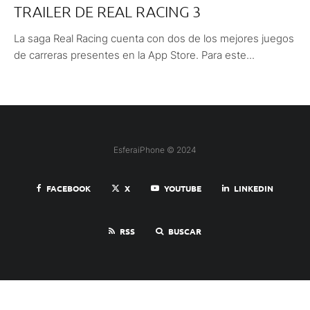
TRAILER DE REAL RACING 3
La saga Real Racing cuenta con dos de los mejores juegos
de carreras presentes en la App Store. Para este...
EsferaiPhone © 2024
FACEBOOK
X
YOUTUBE
LINKEDIN
RSS
BUSCAR