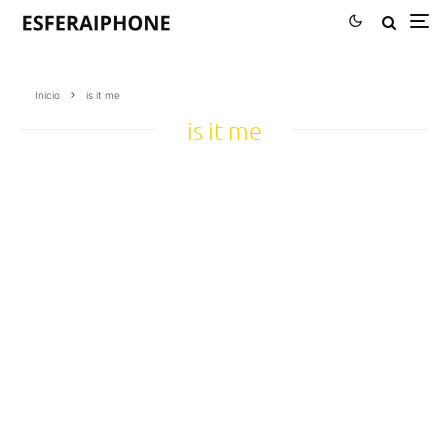
Inicio
is it me
is it me