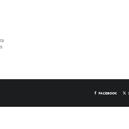
ra
os
FACEBOOK