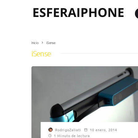
Inicio
iSense
iSense
RodrigoZaliati
10 enero, 2014
1 Minuto de lectura