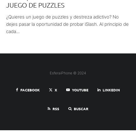
JUEGO DE PUZZLES
¿Quieres un juego de puzzles y destreza adictivo? No
dejes pasar la oportunidad de probar iSlash. Al principio de
cada...
EsferaiPhone © 2024
FACEBOOK
X
YOUTUBE
LINKEDIN
RSS
BUSCAR