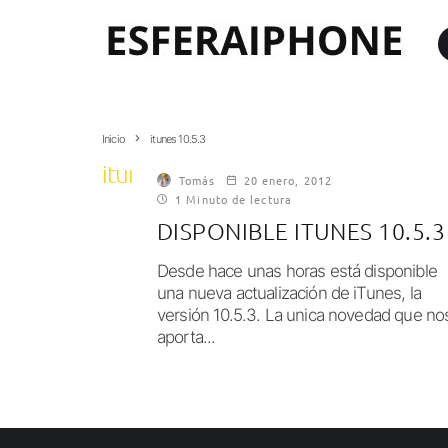
Inicio
itunes 10.5.3
itunes 10.5.3
Tomás
20 enero, 2012
1 Minuto de lectura
DISPONIBLE ITUNES 10.5.3
Desde hace unas horas está disponible
una nueva actualización de iTunes, la
versión 10.5.3. La unica novedad que no
aporta...