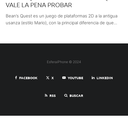
VALE LA PENA PROBAR
Bean’s Quest es un juego de plataformas 2D a la antigua
usanza (estilo Mario), con la principal diferencia de que...
EsferaiPhone © 2024
FACEBOOK
X
YOUTUBE
LINKEDIN
RSS
BUSCAR