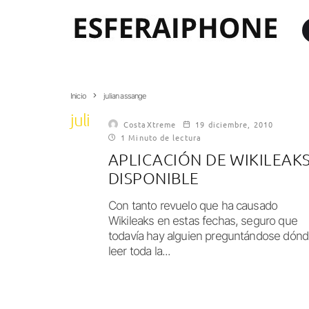
Inicio
julian assange
julian assange
CostaXtreme
19 diciembre, 2010
1 Minuto de lectura
APLICACIÓN DE WIKILEAK
DISPONIBLE
Con tanto revuelo que ha causado
Wikileaks en estas fechas, seguro que
todavía hay alguien preguntándose dón
leer toda la...