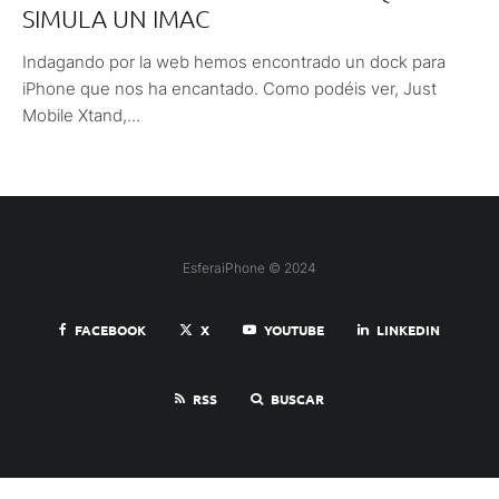
SIMULA UN IMAC
Indagando por la web hemos encontrado un dock para
iPhone que nos ha encantado. Como podéis ver, Just
Mobile Xtand,...
EsferaiPhone © 2024
FACEBOOK
X
YOUTUBE
LINKEDIN
RSS
BUSCAR