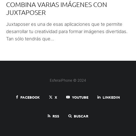
COMBINA VARIAS IMÁGENES CON
JUXTAPOSER
Juxtaposer es una de esas aplicaciones que te permite
desarrollar tu creatividad para formar imágenes divertidas.
Tan sólo tendrás que...
EsferaiPhone © 2024
FACEBOOK
X
YOUTUBE
LINKEDIN
RSS
BUSCAR