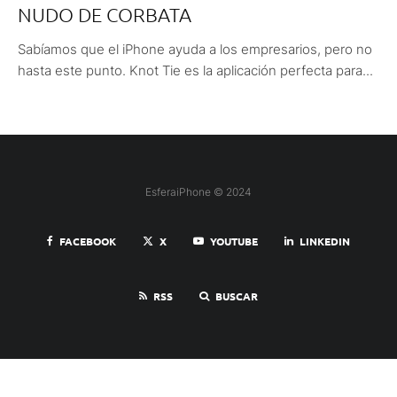
NUDO DE CORBATA
Sabíamos que el iPhone ayuda a los empresarios, pero no
hasta este punto. Knot Tie es la aplicación perfecta para...
EsferaiPhone © 2024
FACEBOOK
X
YOUTUBE
LINKEDIN
RSS
BUSCAR