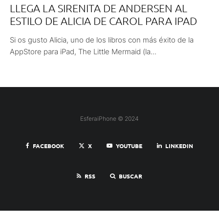
LLEGA LA SIRENITA DE ANDERSEN AL
ESTILO DE ALICIA DE CAROL PARA IPAD
Si os gusto Alicia, uno de los libros con más éxito de la
AppStore para iPad, The Little Mermaid (la...
EsferaiPhone © 2024
FACEBOOK
X
YOUTUBE
LINKEDIN
RSS
BUSCAR