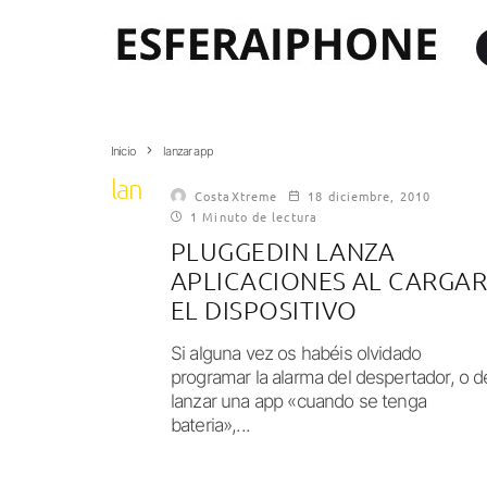
Inicio
lanzar app
lanzar app
CostaXtreme
18 diciembre, 2010
1 Minuto de lectura
PLUGGEDIN LANZA
APLICACIONES AL CARGA
EL DISPOSITIVO
Si alguna vez os habéis olvidado
programar la alarma del despertador, o d
lanzar una app «cuando se tenga
bateria»,...