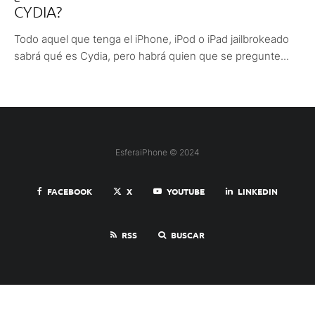
CYDIA?
Todo aquel que tenga el iPhone, iPod o iPad jailbrokeado
sabrá qué es Cydia, pero habrá quien que se pregunte...
EsferaiPhone © 2024
FACEBOOK
X
YOUTUBE
LINKEDIN
RSS
BUSCAR