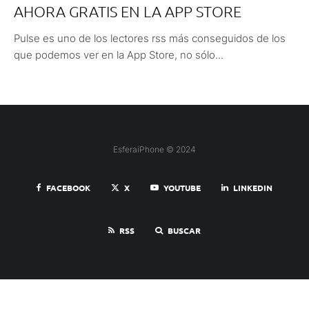
AHORA GRATIS EN LA APP STORE
Pulse es uno de los lectores rss más conseguidos de los
que podemos ver en la App Store, no sólo...
EsferaiPhone © 2024
FACEBOOK
X
YOUTUBE
LINKEDIN
RSS
BUSCAR