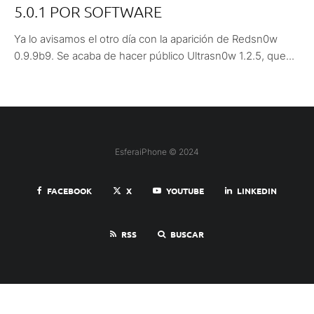
5.0.1 POR SOFTWARE
Ya lo avisamos el otro día con la aparición de Redsn0w
0.9.9b9. Se acaba de hacer público Ultrasn0w 1.2.5, que...
EsferaiPhone © 2024
FACEBOOK
X
YOUTUBE
LINKEDIN
RSS
BUSCAR