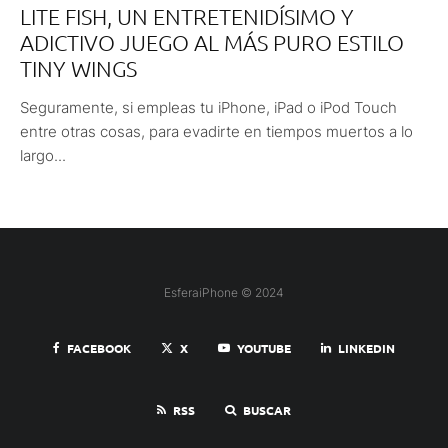
LITE FISH, UN ENTRETENIDÍSIMO Y
ADICTIVO JUEGO AL MÁS PURO ESTILO
TINY WINGS
Seguramente, si empleas tu iPhone, iPad o iPod Touch
entre otras cosas, para evadirte en tiempos muertos a lo
largo...
EsferaiPhone © 2024
FACEBOOK
X
YOUTUBE
LINKEDIN
RSS
BUSCAR