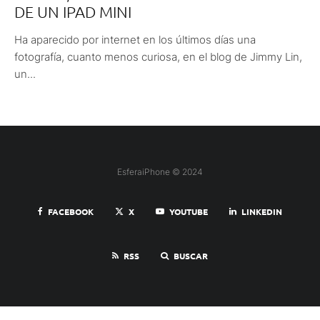
DE UN IPAD MINI
Ha aparecido por internet en los últimos días una
fotografía, cuanto menos curiosa, en el blog de Jimmy Lin,
un...
EsferaiPhone © 2024
FACEBOOK
X
YOUTUBE
LINKEDIN
RSS
BUSCAR