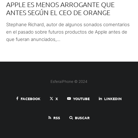
APPLE ES MENOS ARROGANTE QUE
ANTES SEGÚN EL CEO DE ORANGE
Stephane Richard, autor de algunos sonados comentarios
en el pasado sobre futuros productos de Apple antes de
que fueran anunciados,...
EsferaiPhone © 2024
FACEBOOK
X
YOUTUBE
LINKEDIN
RSS
BUSCAR